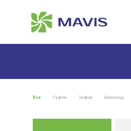
Все
Суфле
Зефир
Шоколад