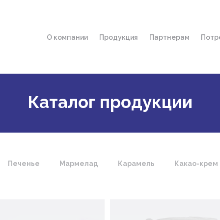
О компании
Продукция
Партнерам
Потр
История компании
Дистрибьюторы 
Гд
Миссия и ценности
Фирменные мага
По
Награды
Услуга "Доставка
Ин
Каталог продукции
Об
Печенье
Мармелад
Карамель
Какао-крем