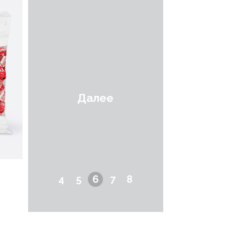
Далее
Я
4
5
6
7
8