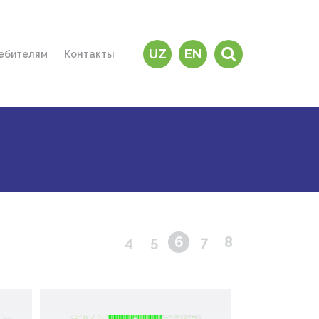
UZ
EN
ебителям
Контакты
и дилеры
е купить?
зины
чему “MAVIS”?
 на дом"
тересно знать
ратная связь
4
5
6
7
8