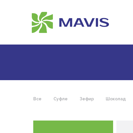
Все
Суфле
Зефир
Шоколад