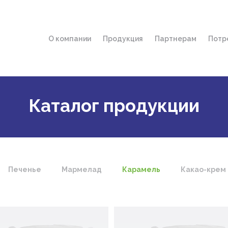
О компании
Продукция
Партнерам
Потр
История компании
Дистрибьюторы 
Гд
Миссия и ценности
Фирменные мага
По
Награды
Услуга "Доставка
Ин
Каталог продукции
Об
Печенье
Мармелад
Карамель
Какао-крем