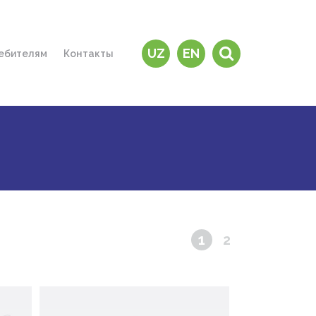
UZ
EN
ебителям
Контакты
и дилеры
е купить?
зины
чему “MAVIS”?
 на дом"
тересно знать
ратная связь
1
2