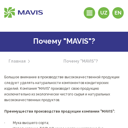
UZ
EN
История компании
Продукция
Почему "MAVIS"?
Дистрибьюторы и
дилеры
Главная
Почему "MAVIS"?
Фирменные
магазины
Почему “MAVIS”?
Большое внимание в производстве высококачественной продукции
следует уделять натуральности компонентов кондитерских
Обратная связь
изделий. Компания "MAVIS" производит свою продукцию
Контакты
исключительно из экологически чистого сырья и натуральных
высококачественных продуктов.
Преимущества производства продукции компании "MAVIS":
· Мука высшего сорта;