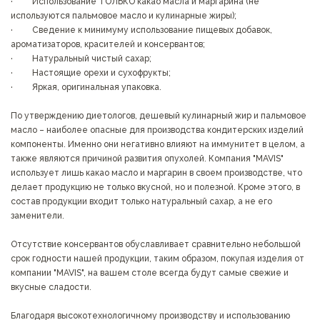
· Использование ТОЛЬКО какао масла и маргарина (не
используются пальмовое масло и кулинарные жиры);
· Сведение к минимуму использование пищевых добавок,
ароматизаторов, красителей и консервантов;
· Натуральный чистый сахар;
· Настоящие орехи и сухофрукты;
· Яркая, оригинальная упаковка.
По утверждению диетологов, дешевый кулинарный жир и пальмовое
масло – наиболее опасные для производства кондитерских изделий
компоненты. Именно они негативно влияют на иммунитет в целом, а
также являются причиной развития опухолей. Компания "MAVIS"
использует лишь какао масло и маргарин в своем производстве, что
делает продукцию не только вкусной, но и полезной. Кроме этого, в
состав продукции входит только натуральный сахар, а не его
заменители.
Отсутствие консервантов обуславливает сравнительно небольшой
срок годности нашей продукции, таким образом, покупая изделия от
компании "MAVIS", на вашем столе всегда будут самые свежие и
вкусные сладости.
Благодаря высокотехнологичному производству и использованию