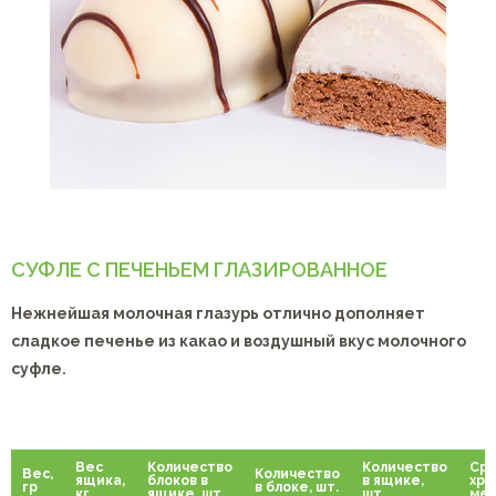
СУФЛЕ С ПЕЧЕНЬЕМ ГЛАЗИРОВАННОЕ
Нежнейшая молочная глазурь отлично дополняет
сладкое печенье из какао и воздушный вкус молочного
суфле.
Вес
Количество
Количество
Сро
Вес,
Количество
ящика,
блоков в
в ящике,
хра
гр
в блоке, шт.
кг
ящике, шт.
шт.
мес