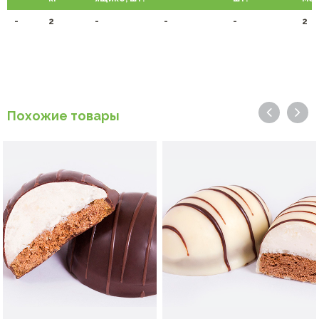
-
2
-
-
-
2
Похожие товары