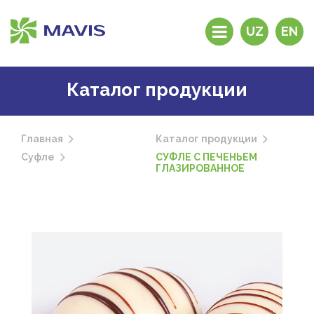
UZ
EN
История компании
Каталог продукции
Продукция
Дистрибьюторы и
дилеры
Главная
Каталог продукции
Фирменные
Суфле
СУФЛЕ С ПЕЧЕНЬЕМ
магазины
ГЛАЗИРОВАННОЕ
Почему “MAVIS”?
Обратная связь
Контакты