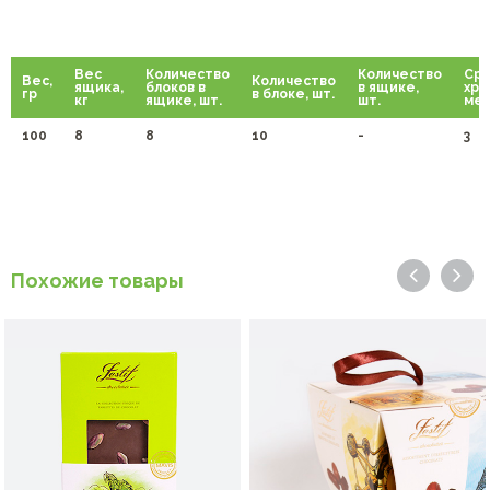
Вес
Количество
Количество
Сро
Вес,
Количество
ящика,
блоков в
в ящике,
хра
гр
в блоке, шт.
кг
ящике, шт.
шт.
мес
100
8
8
10
-
3
Похожие товары