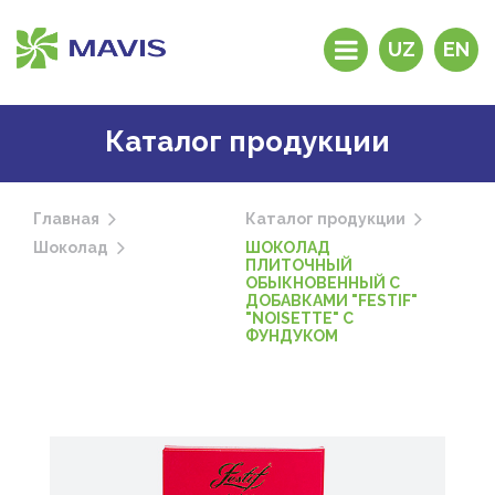
UZ
EN
История компании
Каталог продукции
Продукция
Дистрибьюторы и
дилеры
Главная
Каталог продукции
Фирменные
Шоколад
ШОКОЛАД
магазины
ПЛИТОЧНЫЙ
ОБЫКНОВЕННЫЙ С
Почему “MAVIS”?
ДОБАВКАМИ "FESTIF"
"NOISETTE" С
Обратная связь
ФУНДУКОМ
Контакты