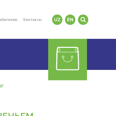
UZ
EN
ебителям
Контакты
и дилеры
е купить?
зины
чему “MAVIS”?
 на дом"
тересно знать
ратная связь
Я"