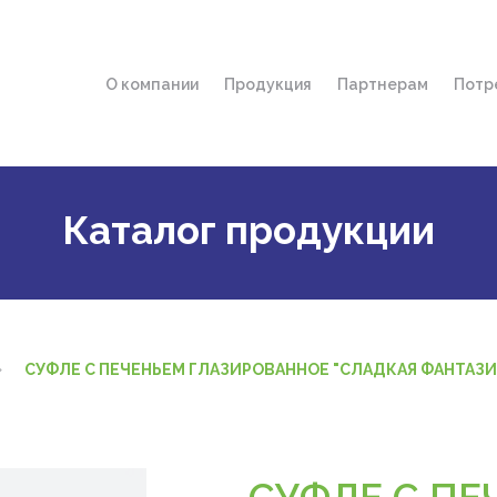
О компании
Продукция
Партнерам
Потр
История компании
Дистрибьюторы 
Гд
Миссия и ценности
Фирменные мага
По
Награды
Услуга "Доставка
Ин
Каталог продукции
Об
СУФЛЕ С ПЕЧЕНЬЕМ ГЛАЗИРОВАННОЕ "СЛАДКАЯ ФАНТАЗИ