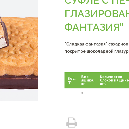
СУФЛЕ С ПЕ
ГЛАЗИРОВА
ФАНТАЗИЯ"
"Сладкая фантазия" сахарное
покрытое шоколадной глазур
Вес
Количество
Вес,
ящика,
блоков в ящике
гр
кг
шт.
-
2
-