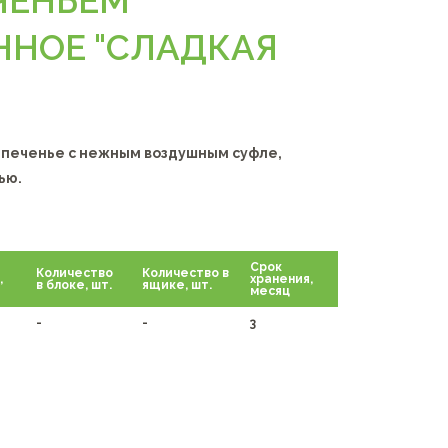
ЧЕНЬЕМ
ННОЕ "СЛАДКАЯ
 печенье с нежным воздушным суфле,
ью.
Срок
Количество
Количество в
,
хранения,
в блоке, шт.
ящике, шт.
месяц
-
-
3