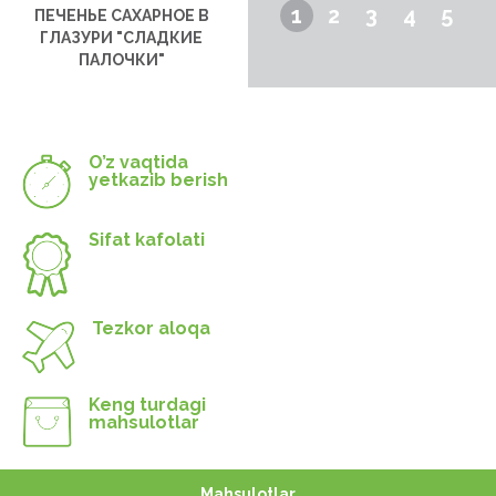
1
2
3
4
5
ПЕЧЕНЬЕ САХАРНОЕ В
ГЛАЗУРИ "СЛАДКИЕ
ПАЛОЧКИ"
O’z vaqtida
yetkazib berish
Sifat kafolati
Tezkor aloqa
Keng turdagi
mahsulotlar
Mahsulotlar