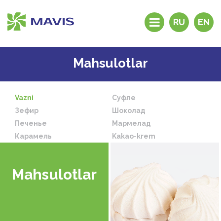
RU
EN
Kompaniya tarixi
Mahsulotlar
Mahsulotlar
Distribyutorlar va
dilerlar
Vazni
Суфле
Maxsus do’konlar
Зефир
Шоколад
Nega “MAVIS”?
Печенье
Мармелад
Карамель
Kakao-krem
Tezkor aloqa
Aloqa
Mahsulotlar