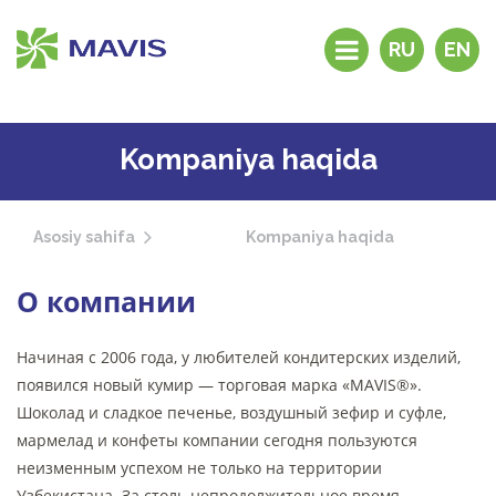
RU
EN
Kompaniya tarixi
Mahsulotlar
Kompaniya haqida
Distribyutorlar va
dilerlar
Asosiy sahifa
Kompaniya haqida
Maxsus do’konlar
Nega “MAVIS”?
О компании
Tezkor aloqa
Aloqa
Начиная с 2006 года, у любителей кондитерских изделий,
появился новый кумир — торговая марка «MAVIS®».
Шоколад и сладкое печенье, воздушный зефир и суфле,
мармелад и конфеты компании сегодня пользуются
неизменным успехом не только на территории
Узбекистана. За столь непродолжительное время