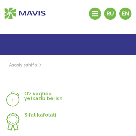
RU
EN
Kompaniya tarixi
Mahsulotlar
Distribyutorlar va
dilerlar
Asosiy sahifa
Maxsus do’konlar
Nega “MAVIS”?
Tezkor aloqa
O’z vaqtida
Aloqa
yetkazib berish
Sifat kafolati